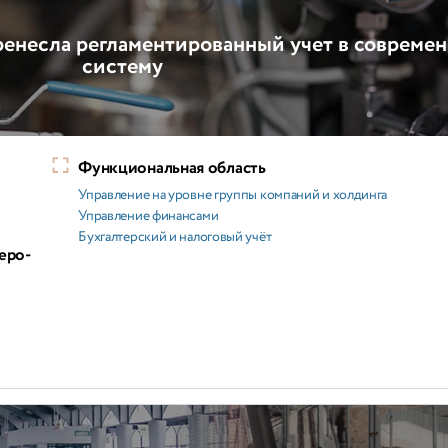
ренесла регламентированный учет в совреме
систему
Функциональная область
Управление на уровне группы компаний и холдинга
Управление финансами
Бухгалтерский и налоговый учёт
еро-
й