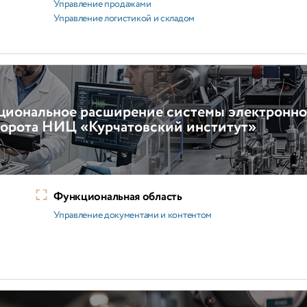
Управление продажами
Управление логистикой и складом
циональное расширение системы электронно
орота НИЦ «Курчатовский институт»
Функциональная область
Управление документами и контентом