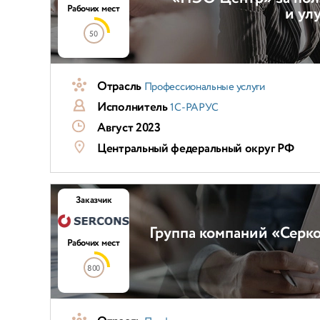
Рабочих мест
и ул
50
Отрасль
Профессиональные услуги
Исполнитель
1С-РАРУС
Август 2023
Центральный федеральный округ РФ
Заказчик
Группа компаний «Серко
Рабочих мест
800