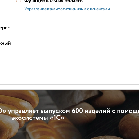
Функциональная область
Управление взаимоотношениями с клиентами
еро-
жный
й
» управляет выпуском 600 изделий с помощ
экосистемы «1С»