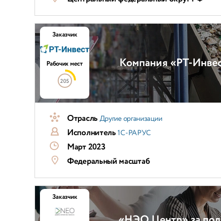
Заказчик
Компания «РТ-Инвес
Рабочих мест
205
Отрасль
Другие организации
Исполнитель
1С-РАРУС
Март 2023
Федеральный масштаб
Заказчик
«НЭО Центр» за пол