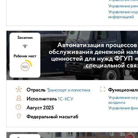
Управление ре
Управление но
информацией
Заказчик
Автоматизация процессов
обслуживания денежной нал
Рабочих мест
ценностей для нужд ФГУП «
специальной свя
950
Отрасль
Функциональ
Транспорт и логистика
Управление на 
Исполнитель
1С-КСУ
холдинга
Август 2025
Управление фи
Федеральный масштаб