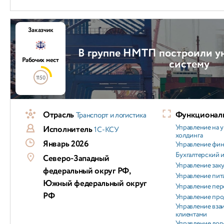
Заказчик
В группе НМТП построили у
Рабочих мест
систему
1150
Отрасль
Функциональ
Транспорт и логистика
Управление на 
Исполнитель
1С-КСУ
холдинга
Январь 2026
Управление фи
Бухгалтерский и
Северо-Западный
Управление зак
федеральный округ РФ,
Управление пит
Южный федеральный округ
Управление пер
РФ
Управление пр
Управление вз
клиентами
Управление лог