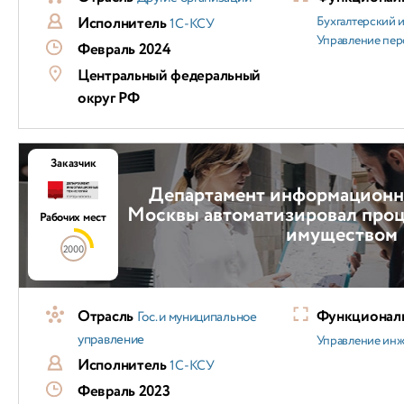
Исполнитель
Бухгалтерский и
1С-КСУ
Управление пер
Февраль 2024
Центральный федеральный
округ РФ
Заказчик
Департамент информационн
Москвы автоматизировал проц
Рабочих мест
имуществом
2000
Отрасль
Функциональ
Гос. и муниципальное
управление
Управление ин
Исполнитель
1С-КСУ
Февраль 2023