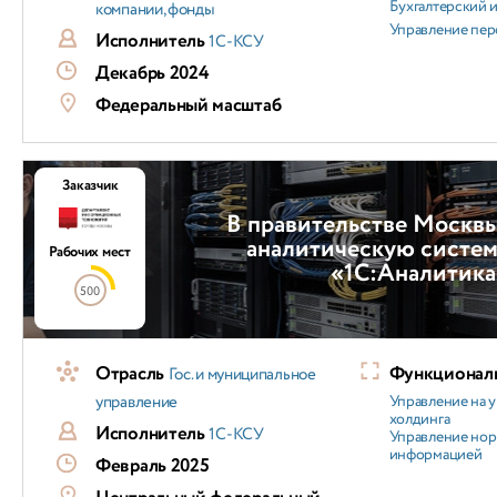
Бухгалтерский и
компании, фонды
Управление пер
Исполнитель
1С-КСУ
Декабрь 2024
Федеральный масштаб
Заказчик
В правительстве Москв
аналитическую систем
Рабочих мест
«1С:Аналитика
500
Отрасль
Функциональ
Гос. и муниципальное
управление
Управление на 
холдинга
Исполнитель
1С-КСУ
Управление но
информацией
Февраль 2025