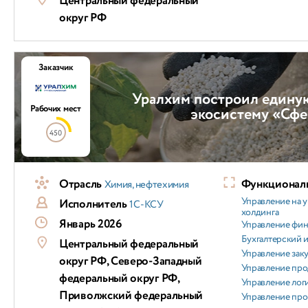
Центральный федеральный
округ РФ
Заказчик
Уралхим построил един
Рабочих мест
экосистему «Сфе
450
Отрасль
Функциональ
Химия, нефтехимия
Управление на 
Исполнитель
1С-КСУ
холдинга
Январь 2026
Управление фи
Бухгалтерский и
Центральный федеральный
Управление зак
округ РФ, Северо-Западный
Управление пр
федеральный округ РФ,
Управление лог
Приволжский федеральный
Управление пр