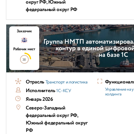
округ РФ, Южный
федеральный округ РФ
Заказчик
Группа НМТП автоматизирова
контур в единой цифрово
Рабочих мест
на базе 1С
38
Отрасль
Функциональ
Транспорт и логистика
Управление на 
Исполнитель
1С-КСУ
холдинга
Январь 2026
Северо-Западный
федеральный округ РФ,
Южный федеральный округ
РФ