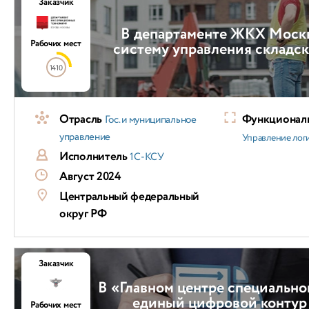
Заказчик
В департаменте ЖКХ Моск
Рабочих мест
систему управления складс
1410
Отрасль
Функциональ
Гос. и муниципальное
управление
Управление лог
Исполнитель
1С-КСУ
Август 2024
Центральный федеральный
округ РФ
Заказчик
В «Главном центре специально
единый цифровой контур
Рабочих мест