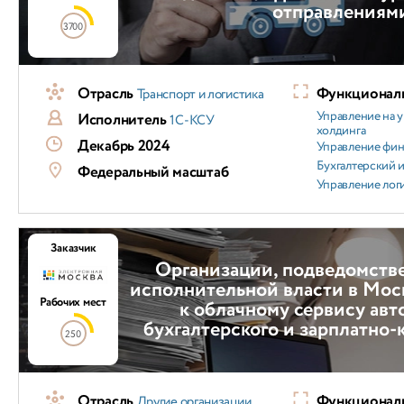
отправлениям
3700
Отрасль
Функциональ
Транспорт и логистика
Управление на 
Исполнитель
1С-КСУ
холдинга
Декабрь 2024
Управление фи
Бухгалтерский и
Федеральный масштаб
Управление лог
Заказчик
Организации, подведомств
исполнительной власти в Мос
Рабочих мест
к облачному сервису ав
бухгалтерского и зарплатно-
250
Отрасль
Функциональ
Другие организации