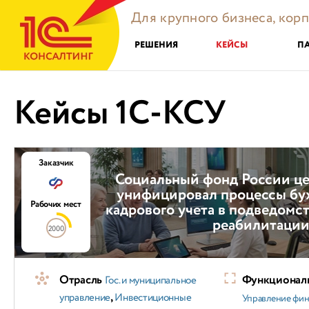
Для крупного бизнеса, кор
РЕШЕНИЯ
КЕЙСЫ
П
Кейсы 1С-КСУ
Заказчик
Социальный фонд России це
унифицировал процессы бух
Рабочих мест
кадрового учета в подведомс
реабилитаци
2000
Отрасль
Функциональ
Гос. и муниципальное
,
управление
Инвестиционные
Управление фи