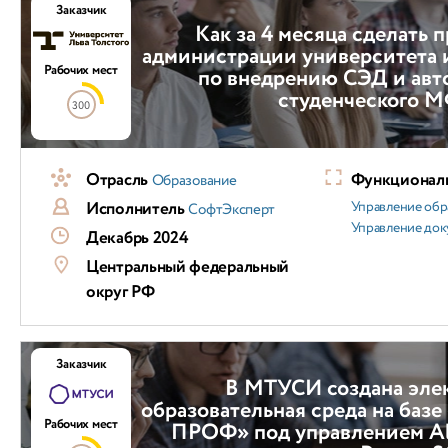
Заказчик
Как за 4 месяца сделать 
администрации университета и
Рабочих мест
по внедрению СЭД и авт
студенческого 
300
Отрасль
Функциональ
Образование
Исполнитель
Управление обр
СофтЭксперт
Управление док
Декабрь 2024
Центральный федеральный
округ РФ
Заказчик
В МТУСИ создана эле
образовательная среда на базе
Рабочих мест
ПРОФ» под управлением Alt