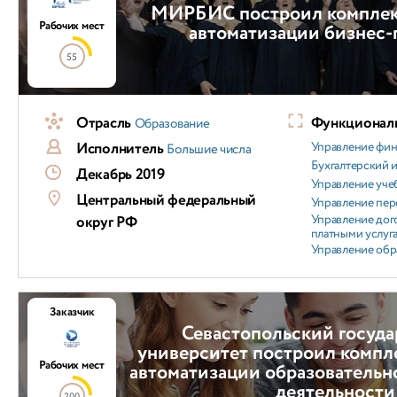
МИРБИС построил комплек
Рабочих мест
автоматизации бизнес-
55
Отрасль
Функциональ
Образование
Исполнитель
Управление фи
Большие числа
Бухгалтерский и
Декабрь 2019
Управление уч
Центральный федеральный
Управление пер
Управление дог
округ РФ
платными услуг
Управление обр
Заказчик
Севастопольский госуд
университет построил компл
Рабочих мест
автоматизации образовательн
деятельности