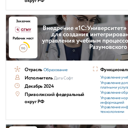
округ РФ
Заказчик
Внедрение «1С:Университет»
для создания интегрирова
Рабочих мест
управления учебным процессо
Разумовского
195
Отрасль
Функциональ
Образование
Исполнитель
Управление уч
Дата Софт
Управление дог
Декабрь 2024
платными услуг
Управление обр
Приволжский федеральный
Управление но
округ РФ
информацией
Управление ин
технологиями