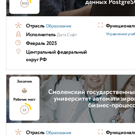
данных Postgre
1500
Отрасль
Функциональ
Образование
Исполнитель
Управление уч
Дата Софт
Февраль 2025
Центральный федеральный
округ РФ
Заказчик
Смоленский государственны
университет автоматизиро
Рабочих мест
бизнес-процес
33
Отрасль
Функциональ
Образование