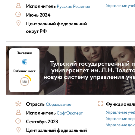
Исполнитель
Управление уч
Русские Решения
Июнь 2024
Центральный федеральный
округ РФ
Заказчик
Тульский государственный 
университет им. Л.Н. Толст
Рабочих мест
новую систему управления уч
180
Отрасль
Функциональ
Образование
Исполнитель
Управление уч
СофтЭксперт
Управление пер
Сентябрь 2023
Управление док
Центральный федеральный