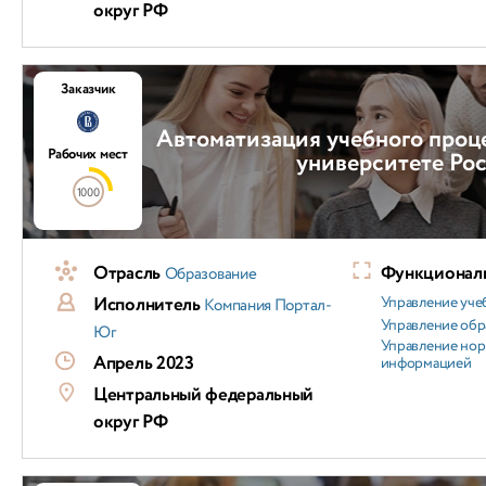
округ РФ
Заказчик
Автоматизация учебного проц
Рабочих мест
университете Ро
1000
Отрасль
Функциональ
Образование
Исполнитель
Управление уч
Компания Портал-
Управление обр
Юг
Управление но
Апрель 2023
информацией
Центральный федеральный
округ РФ