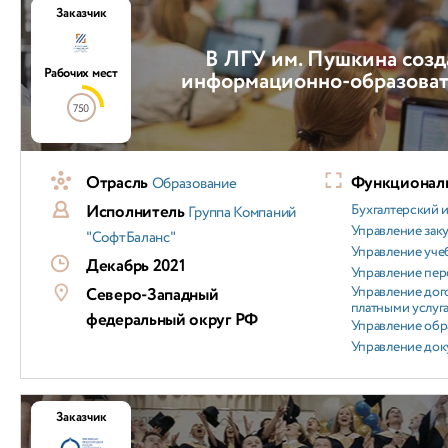
Заказчик
В ЛГУ им. Пушкина созд
Рабочих мест
информационно-образоват
750
Отрасль
Функциональ
Образование
Исполнитель
Бухгалтерский и
Группа Компаний
Управление зак
"СофтБаланс"
Управление уч
Декабрь 2021
Управление пер
Управление дог
Северо-Западный
платными услуг
федеральный округ РФ
Управление обр
Управление док
Заказчик