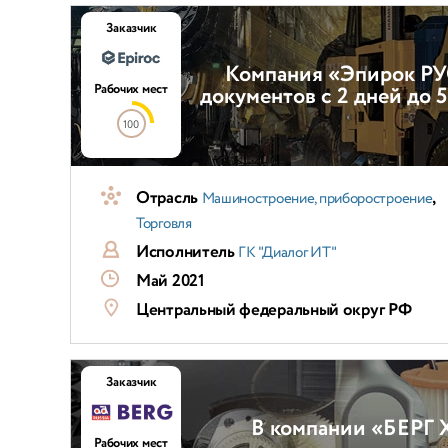
Заказчик
Компания «Эпирок РУС
Рабочих мест
документов с 2 дней до
100
Отрасль
,
Машиностроение, приборостроение
Торговля
Исполнитель
ГК "Диалог ИТ"
Май 2021
Центральный федеральный округ РФ
Заказчик
В компании «БЕРГ 
Рабочих мест