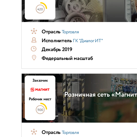
420
Отрасль
Торговля
Исполнитель
ГК "Диалог ИТ"
Декабрь 2019
Федеральный масштаб
Заказчик
Розничная сеть «Магни
Рабочих мест
1100
Отрасль
Торговля