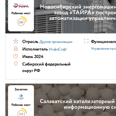
Новосибирский энергомаши
завод «ТАЙРА» построи
Рабочих мест
автоматизации управленч
280
Отрасль
Функциональ
Другие организации
Исполнитель
Управление пр
ИнфоСофт
Июнь 2024
Сибирский федеральный
округ РФ
Заказчик
Салаватский катализаторный
Рабочих мест
информационную с
120