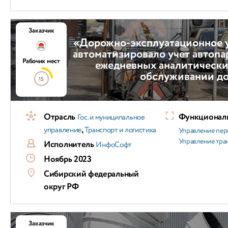
Заказчик
«Дорожно-эксплуатационное
автоматизировало учет автопа
Рабочих мест
ежедневных аналитически
обслуживании до
15
Отрасль
Функциональ
Гос. и муниципальное
,
управление
Транспорт и логистика
Управление пер
Управление тра
Исполнитель
ИнфоСофт
Ноябрь 2023
Сибирский федеральный
округ РФ
Заказчик