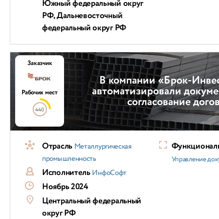
Южный федеральный округ
РФ, Дальневосточный
федеральный округ РФ
Заказчик
В компании «Брок-Инве
автоматизировали докуме
Рабочих мест
согласование дого
440
Отрасль
Функциональ
Металлургическая
промышленность
Управление док
Исполнитель
ИнфоСофт
Ноябрь 2024
Центральный федеральный
округ РФ