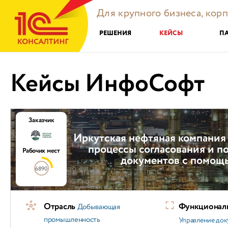
Для крупного бизнеса, кор
РЕШЕНИЯ
КЕЙСЫ
П
Кейсы ИнфоСофт
Заказчик
Иркутская нефтяная компания
процессы согласования и п
Рабочих мест
документов с помощ
6890
Отрасль
Функциональ
Добывающая
промышленность
Управление док