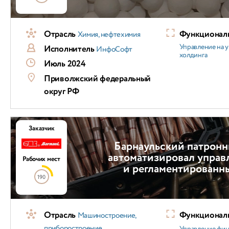
Отрасль
Функциональ
Химия, нефтехимия
Управление на 
Исполнитель
ИнфоСофт
холдинга
Июль 2024
Приволжский федеральный
округ РФ
Заказчик
Барнаульский патронн
автоматизировал управ
Рабочих мест
и регламентированн
190
Отрасль
Функциональ
Машиностроение,
приборостроение