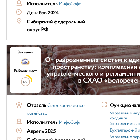
Исполнитель
ИнфоСофт
Декабрь 2024
Сибирский федеральный
округ РФ
Заказчик
От разрозненных систем к ед
пространству: комплексная
Рабочих мест
управленческого и регламент
в СХАО «Белорече
461
Отрасль
Функциональ
Сельское и лесное
хозяйство
Управление на 
холдинга
Исполнитель
ИнфоСофт
Управление фи
Бухгалтерский и
Апрель 2025
Управление пер