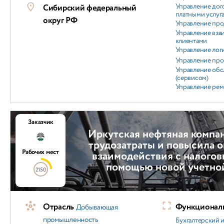
Управление дог
Сибирский федеральный
платными услуг
округ РФ
Управление пр
Управление вз
клиентами
Управление лог
Управление пр
Управление об
(сервисом)
Управление ре
Заказчик
Иркутская нефтяная компа
трудозатраты и повысила 
Рабочих мест
взаимодействия с налогов
помощью новой учетно
2150
Отрасль
Функциональ
Добывающая
промышленность
Бухгалтерский и