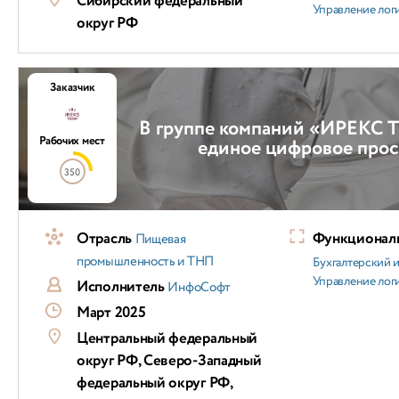
Сибирский федеральный
Управление лог
округ РФ
Заказчик
В группе компаний «ИРЕКС 
Рабочих мест
единое цифровое прос
350
Отрасль
Функциональ
Пищевая
промышленность и ТНП
Бухгалтерский и
Управление лог
Исполнитель
ИнфоСофт
Март 2025
Центральный федеральный
округ РФ, Северо-Западный
федеральный округ РФ,