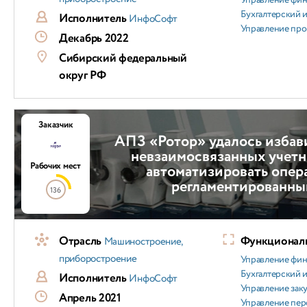
Управление фи
Бухгалтерский и
Исполнитель
ИнфоСофт
Управление пр
Декабрь 2022
Сибирский федеральный
округ РФ
Заказчик
АПЗ «Ротор» удалось избав
невзаимосвязанных учетн
Рабочих мест
автоматизировать опер
регламентированны
136
Отрасль
Функциональ
Машиностроение,
приборостроение
Управление фи
Бухгалтерский и
Исполнитель
ИнфоСофт
Управление зак
Апрель 2021
Управление пер