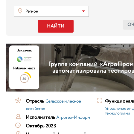
Регион
О
НАЙТИ
Заказчик
Группа компаний «АгроПром
Рабочих мест
автоматизировала тестиро
50
Отрасль
Функциональ
Сельское и лесное
хозяйство
Управление ин
технологиями
Исполнитель
Агротех-Информ
Октябрь 2023