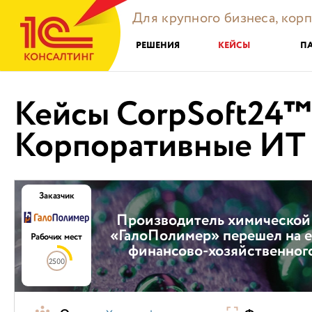
Для крупного бизнеса, кор
РЕШЕНИЯ
КЕЙСЫ
П
Кейсы CorpSoft24™
Корпоративные ИТ
Заказчик
Производитель химической
«ГалоПолимер» перешел на 
Рабочих мест
финансово-хозяйственног
2500