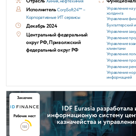
Отрасль
Функциональ
Химия, нефтехимия
Управление на 
Исполнитель
CorpSoft24™ –
холдинга
Корпоративные ИТ сервисы
Управление фи
Бухгалтерский и
Декабрь 2024
Управление зак
Центральный федеральный
Управление пр
округ РФ, Приволжский
Управление вз
клиентами
федеральный округ РФ
Управление лог
Управление пр
Управление ре
Управление но
информацией
Заказчик
IDF Eurasia разработала
информационую систему цен
Рабочих мест
казначейства и управлен
150