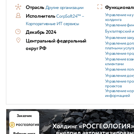
Отрасль
Функциональ
Другие организации
Управление на 
Исполнитель
CorpSoft24™ –
холдинга
Корпоративные ИТ сервисы
Управление фи
Бухгалтерский и
Декабрь 2024
Управление зак
Центральный федеральный
Управление дог
округ РФ
платными услуг
Управление пр
Управление вз
клиентами
Управление лог
Управление док
Управление про
проектов
Управление но
информацией
Заказчик
Холдинг «РОСГЕОЛОГИЯ» 
внедрил автоматизирован
Рабочих мест