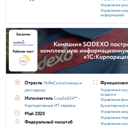
Управление док
Управление но
информацией
Заказчик
Компания SODEXO постр
комплексную информационную 
Рабочих мест
«1С:Корпораци
510
Отрасль
Функциональ
HoReCa (гостиницы и
рестораны)
Управление на 
холдинга
Исполнитель
CorpSoft24™ –
Управление фи
Корпоративные ИТ сервисы
Бухгалтерский и
Управление зак
Май 2020
Управление пер
Федеральный масштаб
Управление пр