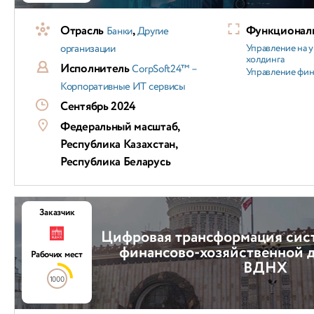
Отрасль
,
Функциональ
Банки
Другие
организации
Управление на 
холдинга
Исполнитель
CorpSoft24™ –
Управление фи
Корпоративные ИТ сервисы
Сентябрь 2024
Федеральный масштаб,
Республика Казахстан,
Республика Беларусь
Заказчик
Цифровая трансформация сис
финансово-хозяйственной 
Рабочих мест
ВДНХ
1000