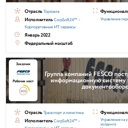
Отрасль
Функциональ
Торговля
Исполнитель
Управление пер
CorpSoft24™ –
Корпоративные ИТ сервисы
Январь 2022
Федеральный масштаб
Заказчик
Группа компаний FESCO пос
информационную систему 
Рабочих мест
документооборо
1500
Отрасль
Функциональ
Транспорт и логистика
Управление на 
Исполнитель
CorpSoft24™ –
холдинга