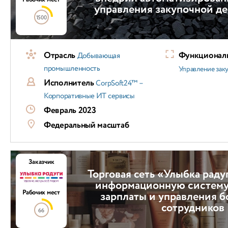
управления закупочной д
1500
Отрасль
Функциональ
Добывающая
промышленность
Управление зак
Исполнитель
CorpSoft24™ –
Корпоративные ИТ сервисы
Февраль 2023
Федеральный масштаб
Заказчик
Торговая сеть «Улыбка раду
информационную систему 
Рабочих мест
зарплаты и управления бо
сотрудников
66