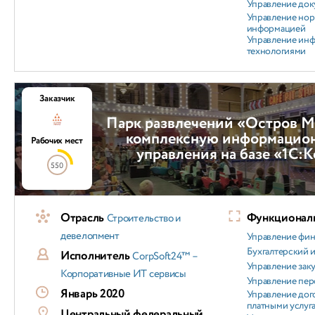
Управление док
Управление но
информацией
Управление ин
технологиями
Заказчик
Парк развлечений «Остров М
комплексную информацио
Рабочих мест
управления на базе «1С:
550
Отрасль
Функциональ
Строительство и
девелопмент
Управление фи
Бухгалтерский и
Исполнитель
CorpSoft24™ –
Управление зак
Корпоративные ИТ сервисы
Управление пер
Январь 2020
Управление дог
платными услуг
Центральный федеральный