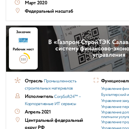
Март 2020
Федеральный масштаб
Заказчик
В «Газпром СтройТЭК Салав
систему финансово-экон
Рабочих мест
управления
550
Отрасль
Функциональ
Промышленность
строительных материалов
Управление фи
Бухгалтерский и
Исполнитель
CorpSoft24™ –
Управление зак
Корпоративные ИТ сервисы
Управление пер
Апрель 2021
Управление дог
платными услуг
Центральный федеральный
Управление пр
округ РФ
Управление пр