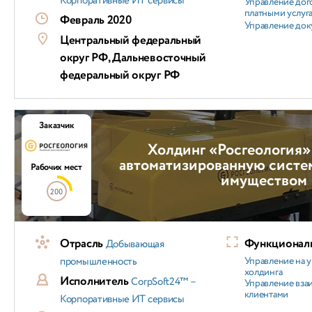
Корпоративные ИТ сервисы
Управление дог
платными услуг
Февраль 2020
Управление док
Центральный федеральный
округ РФ, Дальневосточный
федеральный округ РФ
Заказчик
Холдинг «Росгеология»
автоматизированную систе
Рабочих мест
имуществом
200
Отрасль
Функциональ
Добывающая
промышленность
Управление на 
холдинга
Исполнитель
CorpSoft24™ –
Управление вз
клиентами
Корпоративные ИТ сервисы