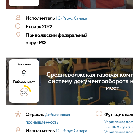
Исполнитель
1С-Рарус Самара
Январь 2022
Приволжский федеральный
округ РФ
Заказчик
Средневолжская газовая ком
систему документооборота н
Рабочих мест
мест
1200
Отрасль
Функциональ
Добывающая
промышленность
Управление дог
платными услуг
Исполнитель
1С-Рарус Самара
Управление док