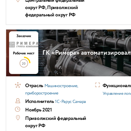
Центральный федеральный
округ РФ, Приволжский
федеральный округ РФ
Заказчик
ГК «Римера» автоматизировал
Рабочих мест
20
Отрасль
Функциональ
Машиностроение,
приборостроение
Управление лог
Исполнитель
1С-Рарус Самара
Ноябрь 2021
Приволжский федеральный
округ РФ