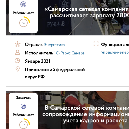
«Самарская сетевая компани
Рабочих мест
рассчитывает зарплату 280
36
Отрасль
Функциональ
Энергетика
Исполнитель
Управление пер
1С-Рарус Самара
Январь 2021
Приволжский федеральный
округ РФ
Заказчик
В Самарской сетевой компан
сопровождение информацион
Рабочих мест
учета кадров и расчета
37