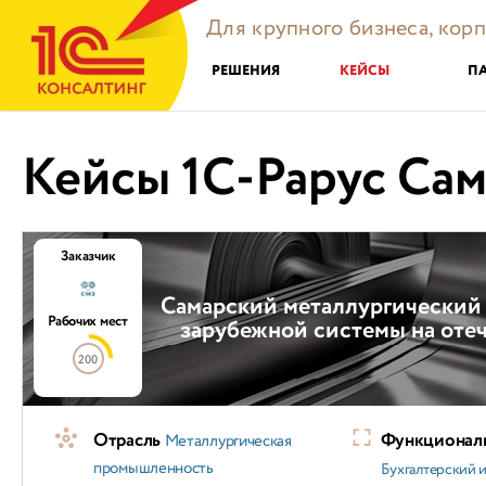
Для крупного бизнеса, кор
РЕШЕНИЯ
КЕЙСЫ
П
Кейсы 1С-Рарус Са
Заказчик
Самарский металлургический 
Рабочих мест
зарубежной системы на оте
200
Отрасль
Функциональ
Металлургическая
промышленность
Бухгалтерский и