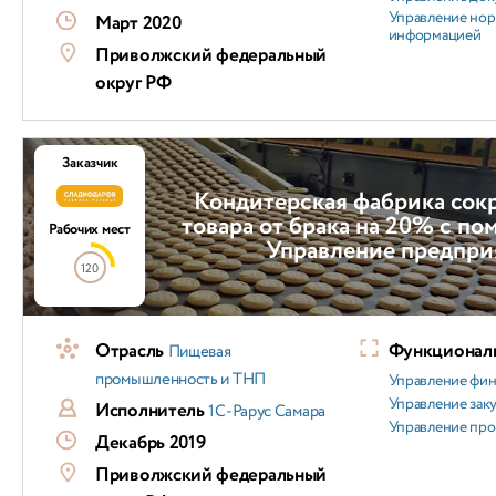
Управление но
Март 2020
информацией
Приволжский федеральный
округ РФ
Заказчик
Кондитерская фабрика сок
товара от брака на 20% с п
Рабочих мест
Управление предпри
120
Отрасль
Функциональ
Пищевая
промышленность и ТНП
Управление фи
Управление зак
Исполнитель
1С-Рарус Самара
Управление пр
Декабрь 2019
Приволжский федеральный