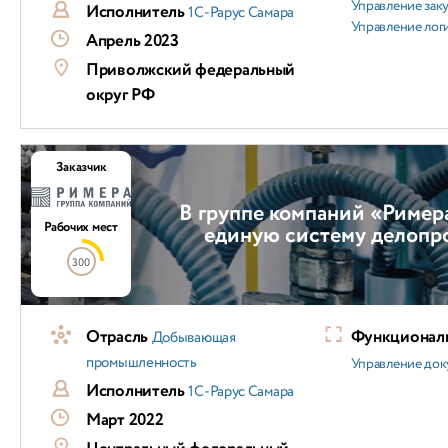
Управление зак
Исполнитель
1С-Рарус Самара
Управление лог
Апрель 2023
Приволжский федеральный
округ РФ
Заказчик
В группе компаний «Ример
Рабочих мест
единую систему делопр
300
Отрасль
Функциональ
Добывающая
промышленность
Управление док
Исполнитель
1С-Рарус Самара
Март 2022