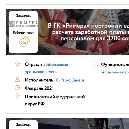
Заказчик
В ГК «Римера» построили е
расчета заработной платы 
Рабочих мест
персоналом для 3700 с
200
Отрасль
Функциональ
Добывающая
промышленность
Управление пер
Исполнитель
1С-Рарус Самара
Февраль 2021
Приволжский федеральный
округ РФ
Заказчик