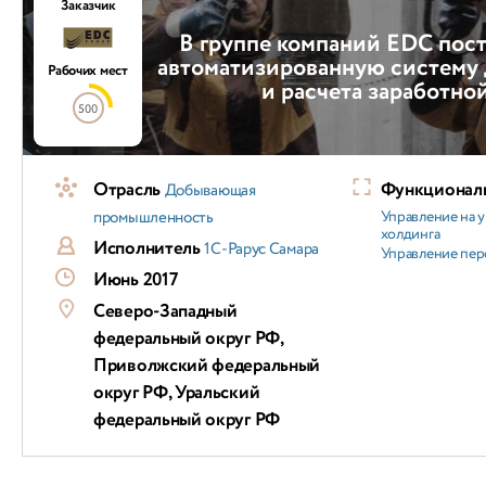
Заказчик
В группе компаний EDC пос
автоматизированную систему 
Рабочих мест
и расчета заработно
500
Отрасль
Функциональ
Добывающая
промышленность
Управление на 
холдинга
Исполнитель
1С-Рарус Самара
Управление пер
Июнь 2017
Северо-Западный
федеральный округ РФ,
Приволжский федеральный
округ РФ, Уральский
федеральный округ РФ