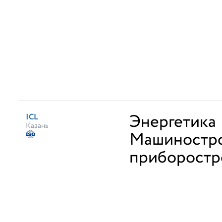
Энергетика
ICL
Казань
Машиностро
приборостр