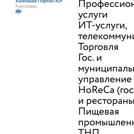
Профессио
Компания Портал-Юг
Краснодар
услуги
ИТ-услуги,
телекоммун
Торговля
Гос. и
муниципаль
управление
HoReCa (го
и рестораны
Пищевая
промышленн
ТНП