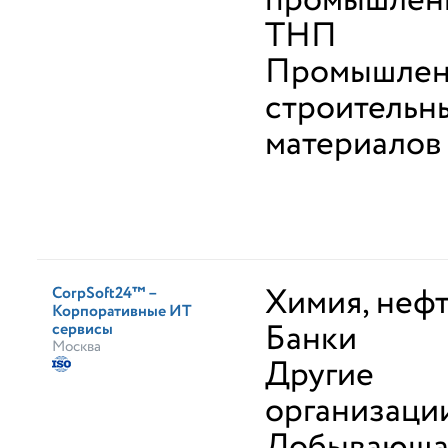
промышленн
ТНП
Промышлен
строительн
материалов
Химия, неф
CorpSoft24™ –
Корпоративные ИТ
Банки
сервисы
Москва
Другие
организаци
Добывающа