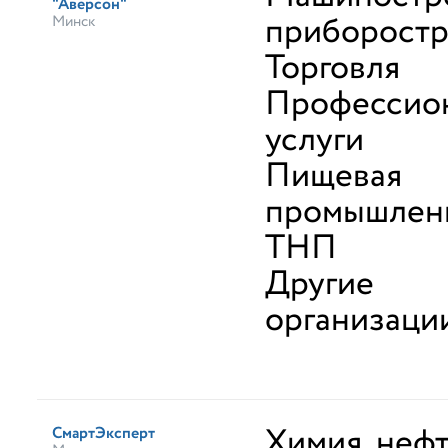
"Аверсон"
приборост
Минск
Торговля
Профессио
услуги
Пищевая
промышленн
ТНП
Другие
организаци
Химия, неф
СмартЭксперт