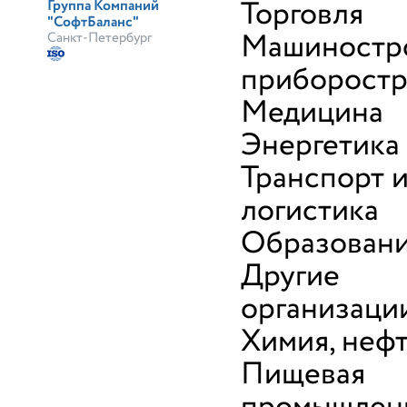
Торговля
Группа Компаний
"СофтБаланс"
Машиностр
Санкт-Петербург
приборост
Медицина
Энергетика
Транспорт 
логистика
Образован
Другие
организаци
Химия, неф
Пищевая