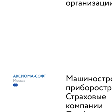
организаци
Машиностро
АКСИОМА-СОФТ
Москва
приборостр
Страховые
компании