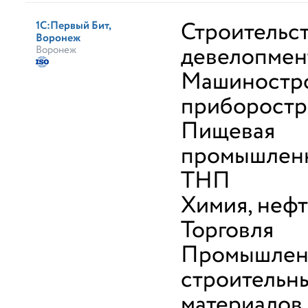
Строительст
1С:Первый Бит,
Воронеж
девелопмен
Воронеж
Машиностро
приборостр
Пищевая
промышленн
ТНП
Химия, неф
Торговля
Промышлен
строительн
материалов