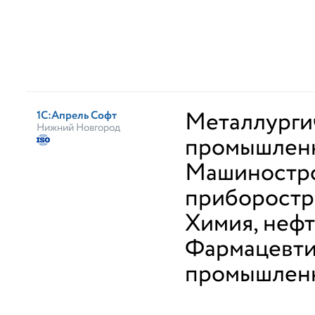
Металлурги
1С:Апрель Софт
Нижний Новгород
промышлен
Машиностро
приборостр
Химия, неф
Фармацевти
промышлен