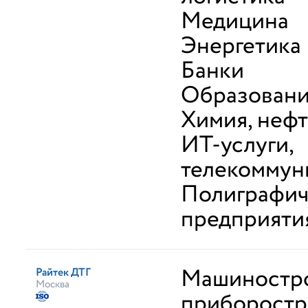
Медицина
Энергетика
Банки
Образован
Химия, неф
ИТ-услуги,
телекоммун
Полиграфич
предприяти
Машиностро
Райтек ДТГ
Москва
приборостр