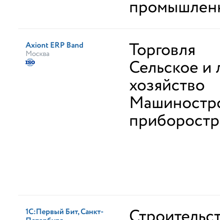
промышлен
Торговля
Axiont ERP Band
Москва
Сельское и 
хозяйство
Машиностро
приборостр
Строительст
1С:Первый Бит, Санкт-