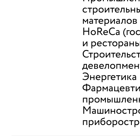
строительн
материалов
HoReCa (го
и рестораны
Строительст
девелопмен
Энергетика
Фармацевти
промышлен
Машиностро
приборостр