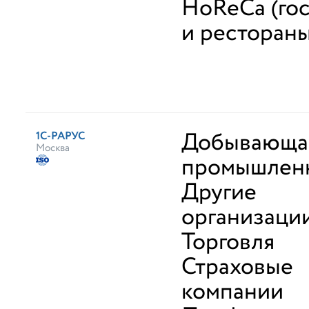
HoReCa (го
и рестораны
Добывающа
1С-РАРУС
Москва
промышлен
Другие
организаци
Торговля
Страховые
компании