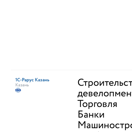
Строительст
1С-Рарус Казань
Казань
девелопмен
Торговля
Банки
Машиностро