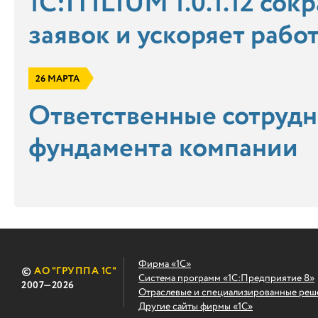
1С:ITILIUM 1.0.1.12 со
заявок и ускоряет рабо
26 МАРТА
Ответственные сотрудни
фундамента компании
Фирма «1С»
©
АО "ГРУППА 1С"
Система программ «1С:Предприятие 8»
2007
—2026
Отраслевые и специализированные реш
Другие сайты фирмы «1С»