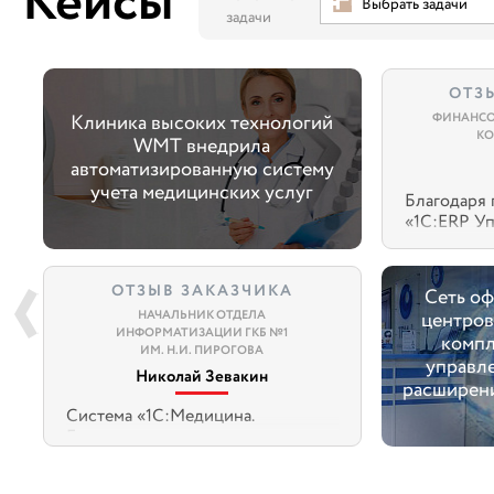
Кейсы
Выбрать задачи
задачи
ОТЗ
Клиника высоких технологий
ФИНАНСО
КО
WMT внедрила
автоматизированную систему
учета медицинских услуг
Благодаря 
«1С:ERP У
предприят
только под
высокий ур
ОТЗЫВ ЗАКАЗЧИКА
Сеть о
лечения и 
НАЧАЛЬНИК ОТДЕЛА
центров
но и повыс
ИНФОРМАТИЗАЦИИ ГКБ №1
компл
персональн
ИМ. Н.И. ПИРОГОВА
управл
Все 34 офт
Николай Зевакин
расширени
центра по
способност
Система «1С:Медицина.
технологию
Больница» позволила в
сервиса. А
несколько раз сократить время,
оптимизаци
которое требовалось