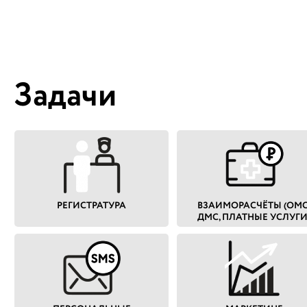
процессов
сотрудникам на оформление
строить пл
пациента. Заметно облегчилась и
выходом на
ускорилась подготовка
внутренней и внешней
отчётности. Это, в свою очередь,
дало возможность увеличения
Задачи
количества кабинетов платных
услуг с одного до семи и
увеличить выручку по оказанию
платных услуг на 300%.
РЕГИСТРАТУРА
ВЗАИМОРАСЧЁТЫ (ОМС
ДМС, ПЛАТНЫЕ УСЛУГИ