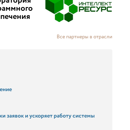
оратория
раммного
спечения
Все партнеры в отрасли
чение
ки заявок и ускоряет работу системы