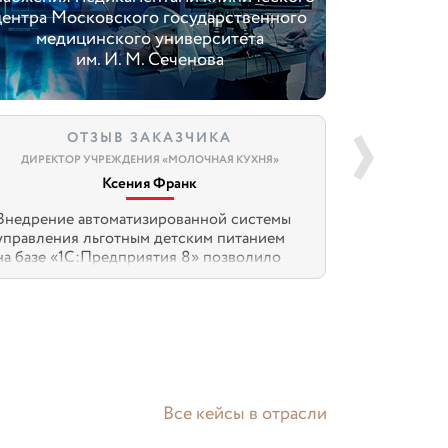
центра Московского государственного
2,5 раза
медицинского университета
способно
им. И. М. Сеченова
ме
ОТЗЫВ ЗАКАЗЧИКА
ОТ
ДИРЕКТОР УЧРЕЖДЕНИЯ «МОЛОЧНАЯ КУХНЯ»
ДИРЕКТОР Д
Т
Ксения Франк
Внедрение автоматизированной системы
Значение имее
управления льготным детским питанием
медицинской 
на базе «1С:Предприятия 8» позволило
того, какова 
организовать процессы обеспечения в
учреждениях. 
Новосибирской области на
эффективным 
принципиально новом, современном
дорогостояще
уровне. Организован полный цикл учёта
или оборудова
оборота детских сухих смесей и
эффективнее 
кисломолочной продукции для льготной
временем. Без
категории граждан. Скорость
подобные выв
обслуживания потребителей увеличилась
Все кейсы в отрасли
примерно в 2 раза.