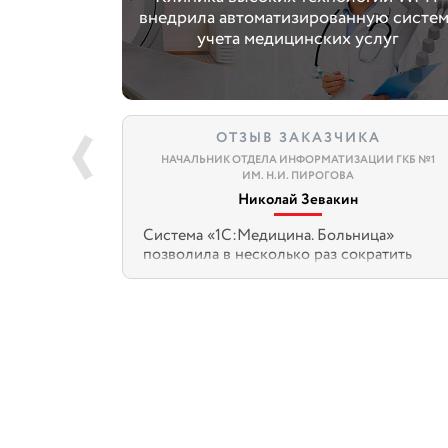
внедрила автоматизированную систе
учета медицинских услуг
ОТЗЫВ ЗАКАЗЧИКА
НАЧАЛЬНИК ОТДЕЛА ИНФОРМАТИЗАЦИИ ГКБ №1
ИМ. Н.И. ПИРОГОВА
Николай Зевакин
Система «1С:Медицина. Больница»
позволила в несколько раз сократить
время, которое требовалось сотрудникам
на оформление пациента. Заметно
облегчилась и ускорилась подготовка
внутренней и внешней отчётности. Это, в
свою очередь, дало возможность
увеличения количества кабинетов
платных услуг с одного до семи и
увеличить выручку по оказанию платных
услуг на 300%.