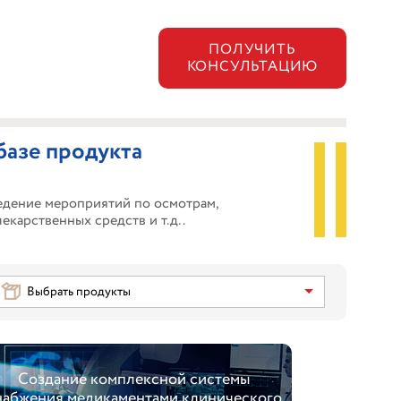
ПОЛУЧИТЬ
КОНСУЛЬТАЦИЮ
базе продукта
едение мероприятий по осмотрам,
карственных средств и т.д..
Выбрать продукты
Создание комплексной системы
Московская
набжения медикаментами клинического
больница 