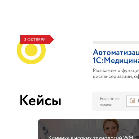
3 ОКТЯБРЯ
Автоматизац
1C:Медицин
Расскажем о функци
диспансеризации, оф
Кейсы
Решенные
задачи
Клиника высоких технологий WMT